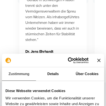
trennt sich unter den
Exp
Vermögensverwaltern die Spreu
Kap
vom Weizen. Als inhabergeführtes
übe
Unternehmen haben wir immer
wieder bewiesen, dass wir auch in
Dr.
stürmischen Zeiten für Stabilität
Ste
stehen.”
Vor
AG
Dr. Jens Ehrhardt
Gründer & Vorstandsvorsitzender,
DJE Kapital AG
Zustimmung
Details
Über Cookies
Diese Webseite verwendet Cookies
Wir verwenden Cookies, um die Funktionalität unserer
Website zu gewährleisten sowie Inhalte und Anzeigen zu