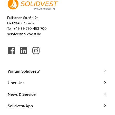
Pullacher Straße 24
D-82049 Pullach
Tel. +49 89 790 453 700
service@solidvest.de
Warum Solidvest?
Geldanlage
Über Uns
Kunde werden
Unternehmen
News & Service
Investmentstrategie
Team
Blog
Investmentprozess
Solidvest-App
Kosten
Podcasts
Anlegen mit Zins