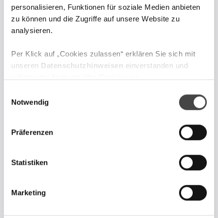
personalisieren, Funktionen für soziale Medien anbieten
zu können und die Zugriffe auf unsere Website zu
analysieren.
Per Klick auf „Cookies zulassen“ erklären Sie sich mit
EXPERTENWISSEN DIGITAL
unseren
Datenschutzhinweisen
einverstanden und
Jetzt unseren
willigen der Nutzung aller Cookies ein.
E
Newsletter abonnieren
Zum Website Impressum gelangen Sie über
diesen Link
.
Notwendig
i
n
Erhalten Sie spannende Sektor-Reports von den
w
Präferenzen
Analysten der DJE Kapital AG, regelmäßige Markt
i
Updates mit Wall Street Experte Markus Koch und alle
l
wichtigen Infos rund um DJE Vermögen (Digital).
l
Statistiken
i
g
Marketing
u
n