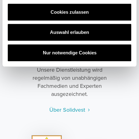
g
Beratung,
s
Cookies zulassen
a
Service und
u
s
Auswahl erlauben
Performance die
w
a
sich sehen lässt.
Nur notwendige Cookies
h
l
Unsere Dienstleistung wird
regelmäßig von unabhängigen
Fachmedien und Experten
ausgezeichnet.
Über Solidvest