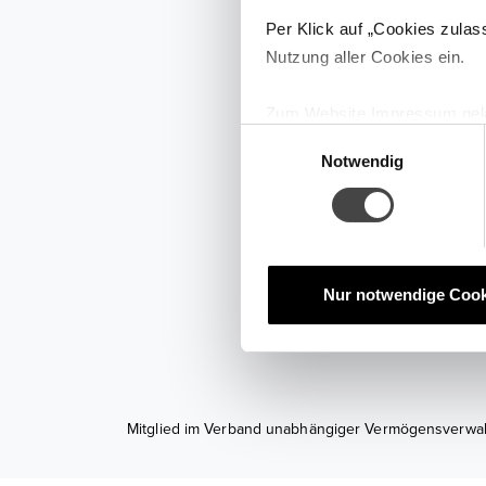
Jetzt k
Per Klick auf „Cookies zulas
Demodep
Nutzung aller Cookies ein.
Zum Website Impressum gel
Sie möchten ein Gefühl für 
E
unverbindlich? Dann haben w
Notwendig
i
n
w
Demod
i
l
l
Nur notwendige Cook
i
g
u
n
g
Mitglied im Verband unabhängiger Vermögensverwalt
s
a