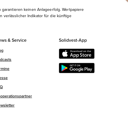
 garantieren keinen Anlageerfolg. Wertpapiere
erlässlicher Indikator für die künftige
ws & Service
Solidvest-App
og
dcasts
rmine
esse
AQ
operationspartner
wsletter