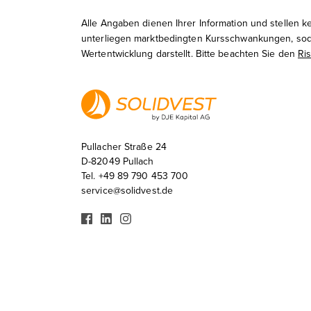
u
Alle Angaben dienen Ihrer Information und stellen 
s
unterliegen marktbedingten Kursschwankungen, sodas
w
Wertentwicklung darstellt. Bitte beachten Sie den
Ri
a
h
l
Pullacher Straße 24
D-82049 Pullach
Tel. +49 89 790 453 700
service@solidvest.de