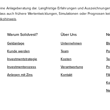
keine Anlageberatung dar. Langfristige Erfahrungen und Auszeichnungen
s auch frühere Wertentwicklungen, Simulationen oder Prognosen kein v
sikohinweis
.
Warum Solidvest?
Über Uns
Ne
Geldanlage
Unternehmen
Bl
Kunde werden
Team
Po
Investmentstrategie
Kosten
Te
Investmentprozess
Verantwortung
Pr
Anlegen mit Zins
Kontakt
F
Ko
Ne