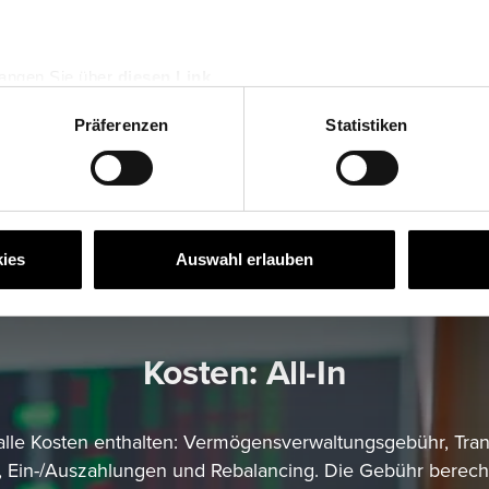
angen Sie über
diesen Link
.
Präferenzen
Statistiken
ies
Auswahl erlauben
Kosten: All-In
d alle Kosten enthalten: Vermögensverwaltungsgebühr, Tra
, Ein-/Auszahlungen und Rebalancing. Die Gebühr berec