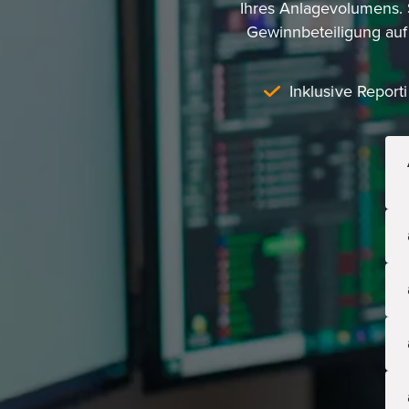
s
Ihres Anlagevolumens. S
w
Gewinnbeteiligung auf
a
h
Inklusive Report
l