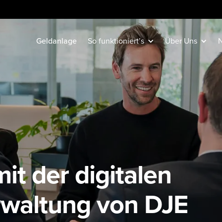
Geldanlage
So funktioniert’s
Über Uns
N
it der digitalen
waltung von DJE