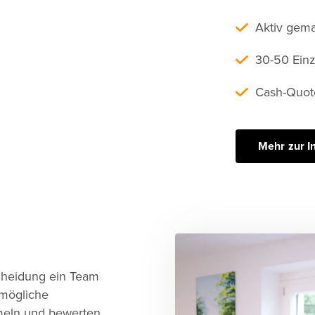
Aktiv gem
30-50 Einze
Cash-Quot
Mehr zur I
scheidung ein Team
tmögliche
meln und bewerten