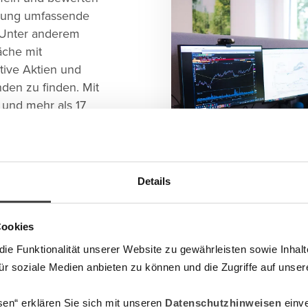
ilung umfassende
 Unter anderem
äche mit
tive Aktien und
nden zu finden. Mit
 und mehr als 17
ldern zählt DJE
Vermögensverwalter in
Details
chaffen die
Cookies
schenhand
e Funktionalität unserer Website zu gewährleisten sowie Inhal
für soziale Medien anbieten zu können und die Zugriffe auf unser
ng und über 17 Mrd.
sen“ erklären Sie sich mit unseren
Datenschutzhinweisen
einve