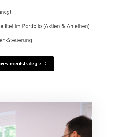
anagt
ltitel im Portfolio (Aktien & Anleihen)
en-Steuerung
nvestmentstrategie