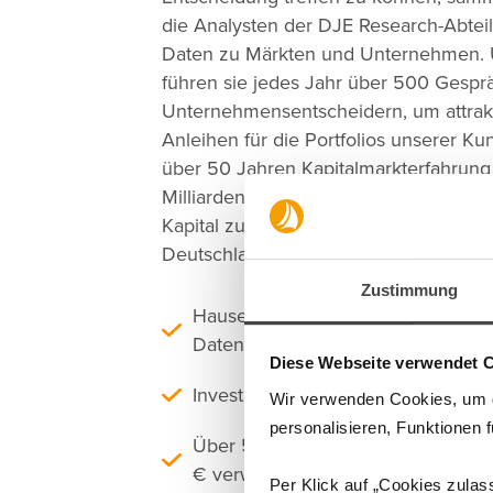
die Analysten der DJE Research-Abte
Daten zu Märkten und Unternehmen.
führen sie jedes Jahr über 500 Gespr
Unternehmensentscheidern, um attrak
Anleihen für die Portfolios unserer Ku
über 50 Jahren Kapitalmarkterfahrung
Milliarden Euro verwalteten Kundenge
Kapital zur Spitze der unabhängigen 
Deutschland.
Zustimmung
Hauseigene Research-Mitarbeiter s
Datengrundlage
Diese Webseite verwendet 
Investmententscheidung aus Men
Wir verwenden Cookies, um di
personalisieren, Funktionen 
Über 50 Jahre Kapitalmarkterfahru
€ verwaltetes Vermögen
Per Klick auf „Cookies zulas