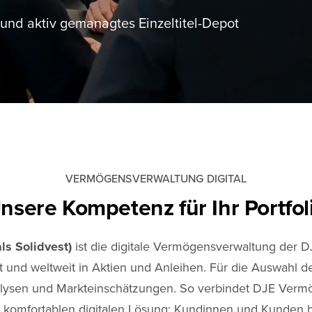
und aktiv gemanagtes Einzeltitel-Depot
VERMÖGENSVERWALTUNG DIGITAL
nsere Kompetenz für Ihr Portfol
ls Solidvest)
ist die digitale Vermögensverwaltung der DJ
et und weltweit in Aktien und Anleihen. Für die Auswahl d
ysen und Markteinschätzungen. So verbindet DJE Vermögen
 komfortablen digitalen Lösung: Kundinnen und Kunden be