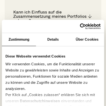
Kann ich Einfluss auf die
Zusammensetzung meines Portfolios
nehmen?
Zustimmung
Details
Über Cookies
Kann ich einen Sparplan einrichten
oder ändern?
Diese Webseite verwendet Cookies
Wir verwenden Cookies, um die Funktionalität unserer
Website zu gewährleisten sowie Inhalte und Anzeigen zu
personalisieren, Funktionen für soziale Medien anbieten
Wie ist die Performance zu
zu können und die Zugriffe auf unsere Website zu
verstehen?
analysieren.
Per Klick auf „Cookies zulassen“ erklären Sie sich mit
unseren
Datenschutzhinweisen
einverstanden und