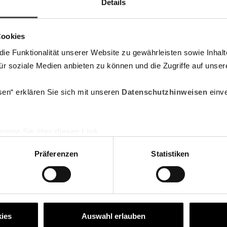
Details
Cookies
e Funktionalität unserer Website zu gewährleisten sowie Inhal
für soziale Medien anbieten zu können und die Zugriffe auf unser
sen“ erklären Sie sich mit unseren
Datenschutzhinweisen
einve
angen Sie über
diesen Link
.
Präferenzen
Statistiken
er
e
ies
Auswahl erlauben