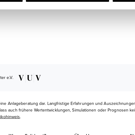
er e.V.
keine Anlageberatung dar. Langfristige Erfahrungen und Auszeichnungen
s auch frühere Wertentwicklungen, Simulationen oder Prognosen kein v
sikohinweis
.