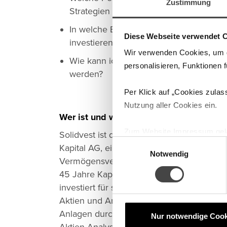
Zustimmung
Strategien erzielt?
In welche Branchen und Regionen
Diese Webseite verwendet 
investieren wir aktuell?
Wir verwenden Cookies, um di
Wie kann ich Kunde bei Solidvest
personalisieren, Funktionen 
werden?
Per Klick auf „Cookies zulas
Nutzung aller Cookies ein.
Wer ist und was macht Solidvest?
Zum Website Impressum gel
Solidvest ist der digitale Zugang zur DJE
E
Kapital AG, einem der größten
Notwendig
i
Vermögensverwalter Deutschlands mit üb
n
45 Jahre Kapitalmarkterfahrung. Solidvest
w
investiert für seine Kunden zielgerichtet in
i
Aktien und Anleihen. Gesteuert werden di
l
Anlagen durch die Portfoliomanager und
l
Nur notwendige Cook