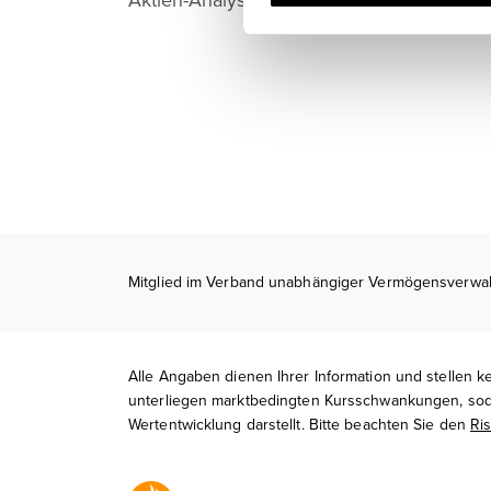
Aktien-Analysten von DJE.
i
g
u
n
g
s
a
u
s
w
a
Mitglied im Verband unabhängiger Vermögensverwalt
h
l
Alle Angaben dienen Ihrer Information und stellen 
unterliegen marktbedingten Kursschwankungen, sodas
Wertentwicklung darstellt. Bitte beachten Sie den
Ri