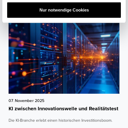
a
unserem Blog
Nur notwendige Cookies
h
l
07
.
November
2025
KI zwischen Innovationswelle und Realitätstest
Die KI-Branche erlebt einen historischen Investitionsboom.