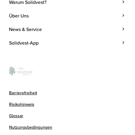
Warum Solidvest?
Geldanlage
Über Uns
Kunde werden
Unternehmen
News & Service
Investmentstrategie
Team
Blog
Investmentprozess
Solidvest-App
Kosten
Podcasts
Anlegen mit Zins
Verantwortung
Termine
Kontakt
Presse
FAQ
Kooperationspartner
Barrierefreiheit
Newsletter
Risikohinweis
Glossar
Nutzungsbedingungen