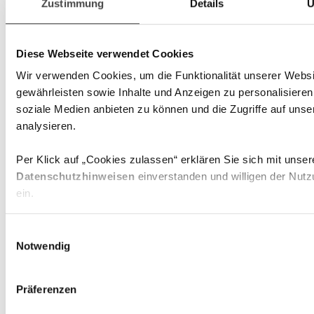
Zustimmung
Details
Ü
Diese Webseite verwendet Cookies
Wir verwenden Cookies, um die Funktionalität unserer Websi
gewährleisten sowie Inhalte und Anzeigen zu personalisieren
soziale Medien anbieten zu können und die Zugriffe auf uns
analysieren.
Per Klick auf „Cookies zulassen“ erklären Sie sich mit unser
Marketing-Anzeige – Alle hier veröffentlichten Angaben
Datenschutzhinweisen
einverstanden und willigen der Nutz
dienen ausschließlich Ihrer Information und stellen keine
ein.
Anlageberatung oder sonstige Empfehlung dar. Die
enthaltenen Aussagen geben die aktuelle Einschätzung der
Zum Website Impressum gelangen Sie über
diesen Link
.
E
DJE Kapital AG wieder. Diese können sich jederzeit, ohne
Notwendig
i
vorherige Ankündigung, ändern. Alle getroffenen Angaben
sind mit Sorgfalt entsprechend dem Kenntnisstand zum
n
Zeitpunkt der Erstellung gemacht worden. Für die Richtigkeit
w
Präferenzen
und Vollständigkeit kann jedoch keine Gewähr und keine
i
Haftung übernommen werden.