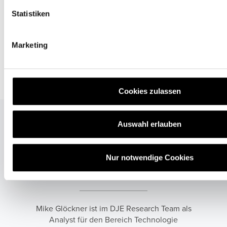
l
l
Statistiken
i
g
Marketing
u
n
g
s
Cookies zulassen
a
u
s
Auswahl erlauben
w
a
Mike Glöckner
Nur notwendige Cookies
h
l
Analyst Technologie
Mike Glöckner ist im DJE Research Team als
Analyst für den Bereich Technologie