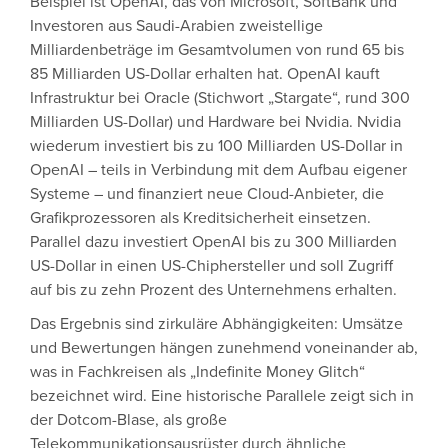
Beispiel ist OpenAI, das von Microsoft, SoftBank und
Investoren aus Saudi-Arabien zweistellige
Milliardenbeträge im Gesamtvolumen von rund 65 bis
85 Milliarden US-Dollar erhalten hat. OpenAI kauft
Infrastruktur bei Oracle (Stichwort „Stargate“, rund 300
Milliarden US-Dollar) und Hardware bei Nvidia. Nvidia
wiederum investiert bis zu 100 Milliarden US-Dollar in
OpenAI – teils in Verbindung mit dem Aufbau eigener
Systeme – und finanziert neue Cloud-Anbieter, die
Grafikprozessoren als Kreditsicherheit einsetzen.
Parallel dazu investiert OpenAI bis zu 300 Milliarden
US-Dollar in einen US-Chiphersteller und soll Zugriff
auf bis zu zehn Prozent des Unternehmens erhalten.
Das Ergebnis sind zirkuläre Abhängigkeiten: Umsätze
und Bewertungen hängen zunehmend voneinander ab,
was in Fachkreisen als „Indefinite Money Glitch“
bezeichnet wird. Eine historische Parallele zeigt sich in
der Dotcom-Blase, als große
Telekommunikationsausrüster durch ähnliche