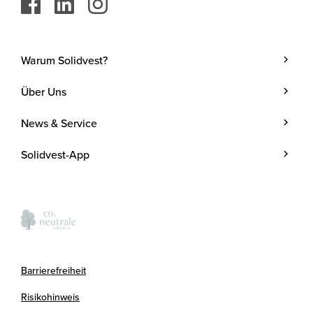
Warum Solidvest?
Geldanlage
Über Uns
Kunde werden
Unternehmen
News & Service
Investmentstrategie
Team
Blog
Investmentprozess
Solidvest-App
Kosten
Podcasts
Anlegen mit Zins
Verantwortung
Termine
Kontakt
Presse
FAQ
Kooperationspartner
Barrierefreiheit
Newsletter
Risikohinweis