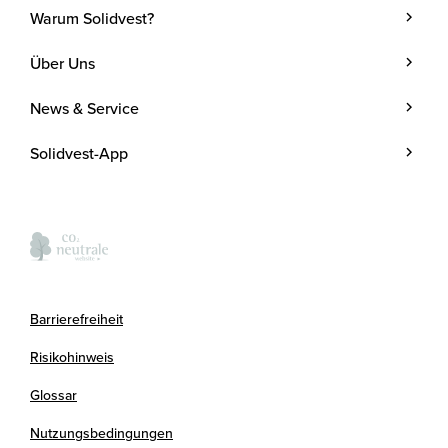
Warum Solidvest?
Geldanlage
Über Uns
Kunde werden
Unternehmen
News & Service
Investmentstrategie
Team
Blog
Investmentprozess
Solidvest-App
Kosten
Podcasts
Anlegen mit Zins
Verantwortung
Termine
Kontakt
Presse
FAQ
Kooperationspartner
Barrierefreiheit
Newsletter
Risikohinweis
Glossar
Nutzungsbedingungen