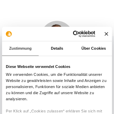
Zustimmung
Details
Über Cookies
Moritz Rehmann
Diese Webseite verwendet Cookies
Analyst & Fondsmanager
Wir verwenden Cookies, um die Funktionalität unserer
Website zu gewährleisten sowie Inhalte und Anzeigen zu
personalisieren, Funktionen für soziale Medien anbieten
Moritz Rehmann ist seit 2005 Teil der DJE
zu können und die Zugriffe auf unsere Website zu
Research Abteilung und gehört zum
analysieren.
Strategieteam.
Per Klick auf „Cookies zulassen“ erklären Sie sich mit