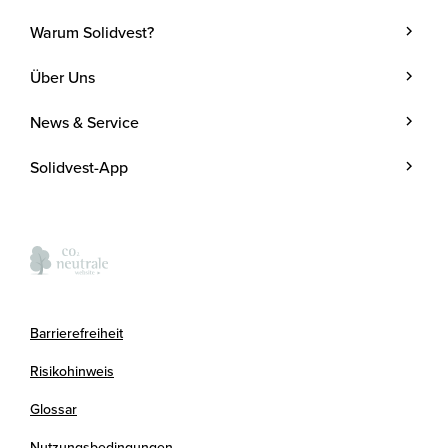
Warum Solidvest?
Geldanlage
Über Uns
Kunde werden
Unternehmen
News & Service
Investmentstrategie
Team
Blog
Investmentprozess
Solidvest-App
Kosten
Podcasts
Anlegen mit Zins
Verantwortung
Termine
Kontakt
Presse
FAQ
Kooperationspartner
Barrierefreiheit
Newsletter
Risikohinweis
Glossar
Nutzungsbedingungen