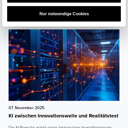
w
Aktuelle News & Artikel aus
a
unserem Blog
Nur notwendige Cookies
h
l
07
.
November
2025
KI zwischen Innovationswelle und Realitätstest
Die KI-Branche erlebt einen historischen Investitionsboom.