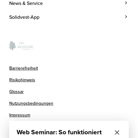
Unternehmen
News & Service
Investmentstrategie
Team
Blog
Investmentprozess
Solidvest-App
Kosten
Podcasts
Anlegen mit Zins
Verantwortung
Termine
Kontakt
Presse
FAQ
Kooperationspartner
Barrierefreiheit
Newsletter
Risikohinweis
Glossar
Nutzungsbedingungen
Impressum
Datenschutz
Web Seminar: So funktioniert