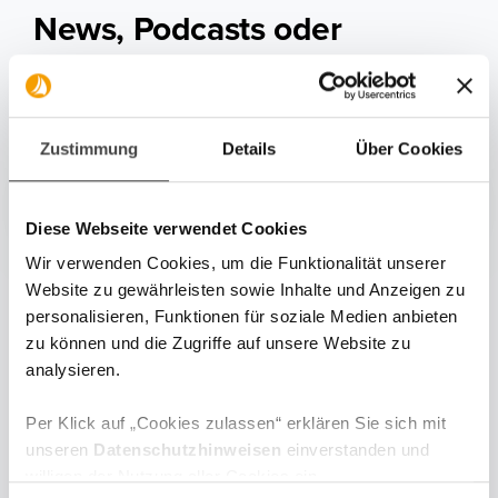
News, Podcasts oder
Marktberichte mehr
verpassen.
Zustimmung
Details
Über Cookies
Diese Webseite verwendet Cookies
Wir verwenden Cookies, um die Funktionalität unserer
Website zu gewährleisten sowie Inhalte und Anzeigen zu
personalisieren, Funktionen für soziale Medien anbieten
zu können und die Zugriffe auf unsere Website zu
analysieren.
Aktuelle News & Artikel aus
Per Klick auf „Cookies zulassen“ erklären Sie sich mit
unserem Blog
unseren
Datenschutzhinweisen
einverstanden und
willigen der Nutzung aller Cookies ein.