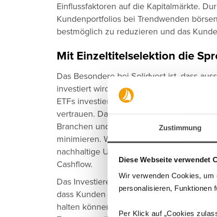
Einflussfaktoren auf die Kapitalmärkte. Du
Kundenportfolios bei Trendwenden börsen
bestmöglich zu reduzieren und das Kund
Mit Einzeltitelselektion die S
Das Besondere bei Solidvest ist, dass aussc
investiert wird. Damit hebt sich Solidvest
ETFs investieren. Der Kunde kann dabei t
vertrauen. Das DJE-Analystenteam wählt 
Branchen und Regionen, um das Anlagerisik
Zustimmung
minimieren. Wichtige Kriterien sind hier z
nachhaltige Unternehmensstrategie sowie
Diese Webseite verwendet 
Cashflow.
Wir verwenden Cookies, um di
Das Investieren in Einzeltitel ist bei Soli
personalisieren, Funktionen 
dass Kunden beispielsweise 6,27 oder 0,3
halten können. So bietet Solidvest auch K
Per Klick auf „Cookies zulas