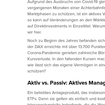
Aufgrund des Ausbruchs von Covid-19 glei
vergangenen Monaten einer Achterbahnfah
Marktphasen zu schützen, ist ein aktiv
so kann auf Veränderungen an den Märkten 
auf Direktinvestments in Einzeltitel. Waru
wir hier.
Noch zu Beginn des Jahres befanden sich
der DAX erreichte mit über 13.700 Punkten
Corona-Pandemie gerieten zahlreiche Börs
Kursverluste. In den fallenden Kursen ma
wie lässt sich das eigene Vermögen in e
schützen?
Aktiv vs. Passiv: Aktives Mana
Ein beliebtes Anlageprodukt, das insbeso
ETFs. Denn sie gelten als einfach und kos
börsengehandelte Indexfonds, die die We