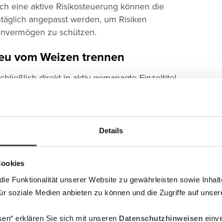
rch eine aktive Risikosteuerung können die
täglich angepasst werden, um Risiken
envermögen zu schützen.
preu vom Weizen trennen
hließlich direkt in aktiv gemanagte Einzeltitel
 von anderen Robo-Advisors ab, die in rein passive
rotzdem auf einen hohen Grad an Diversifizierung
weltweit Unternehmen aus unterschiedlichen
o über eine diversifizierte Allokation zu
Details
um Beispiel eine starke Marktposition, eine
 ein erfahrenes Management und ein stabiler
Cookies
e Funktionalität unserer Website zu gewährleisten sowie Inhal
dvest sogar in Bruchstücken möglich. Das bedeutet,
für soziale Medien anbieten zu können und die Zugriffe auf unser
8 Anteile einer Aktie oder Anleihe im Depot
unden mit kleineren oder mittelgroßen Portfolios
sen“ erklären Sie sich mit unseren
Datenschutzhinweisen
einve