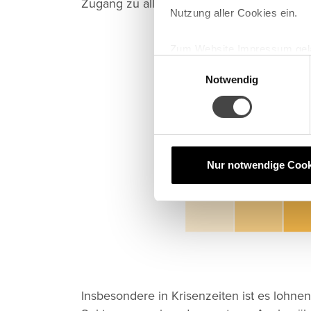
Zugang zu allen Unternehmen aus dem we
Nutzung aller Cookies ein.
Zum Website Impressum gel
E
Notwendig
i
n
w
i
l
l
Nur notwendige Cook
i
g
u
n
g
s
a
Insbesondere in Krisenzeiten ist es lohne
u