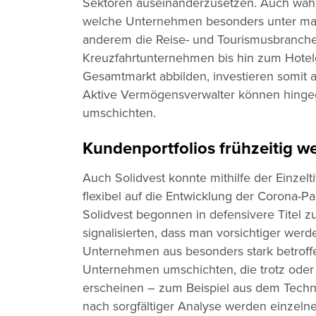
Sektoren auseinanderzusetzen. Auch währe
s
w
welche Unternehmen besonders unter mass
a
anderem die Reise- und Tourismusbranche
h
Kreuzfahrtunternehmen bis hin zum Hotel
l
Gesamtmarkt abbilden, investieren somit a
Aktive Vermögensverwalter können hingeg
umschichten.
Kundenportfolios frühzeitig w
Auch Solidvest konnte mithilfe der Einzelt
flexibel auf die Entwicklung der Corona-
Solidvest begonnen in defensivere Titel zu
signalisierten, dass man vorsichtiger werde
Unternehmen aus besonders stark betroff
Unternehmen umschichten, die trotz oder g
erscheinen – zum Beispiel aus dem Tech
nach sorgfältiger Analyse werden einzelne 