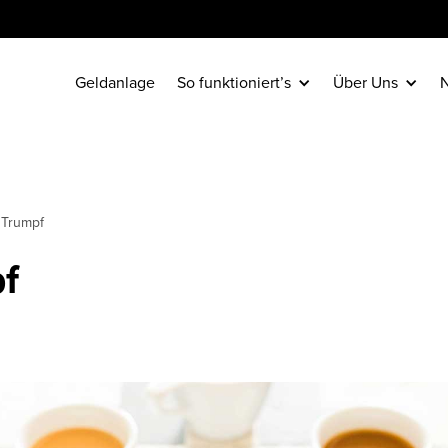
Geldanlage
So funktioniert’s
Über Uns
N
t Trumpf
pf