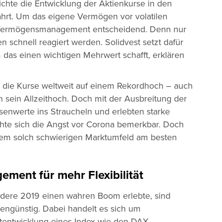
chte die Entwicklung der Aktienkurse in den
rt. Um das eigene Vermögen vor volatilen
es Vermögensmanagement entscheidend. Denn nur
schnell reagiert werden. Solidvest setzt dafür
m das einen wichtigen Mehrwert schafft, erklären
 die Kurse weltweit auf einem Rekordhoch – auch
 sein Allzeithoch. Doch mit der Ausbreitung der
enwerte ins Straucheln und erlebten starke
chte sich die Angst vor Corona bemerkbar. Doch
inem solch schwierigen Marktumfeld am besten
gement für mehr Flexibilität
ndere 2019 einen wahren Boom erlebte, sind
tengünstig. Dabei handelt es sich um
rtentwicklung eines Index wie den DAX