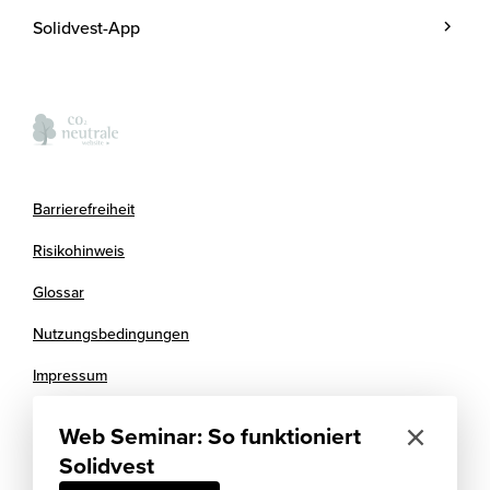
Team
Blog
Investmentprozess
Solidvest-App
Kosten
Podcasts
Anlegen mit Zins
Verantwortung
Termine
Kontakt
Presse
FAQ
Kooperationspartner
Barrierefreiheit
Newsletter
Risikohinweis
Glossar
Nutzungsbedingungen
Impressum
Datenschutz
Web Seminar: So funktioniert
Cookies
Solidvest