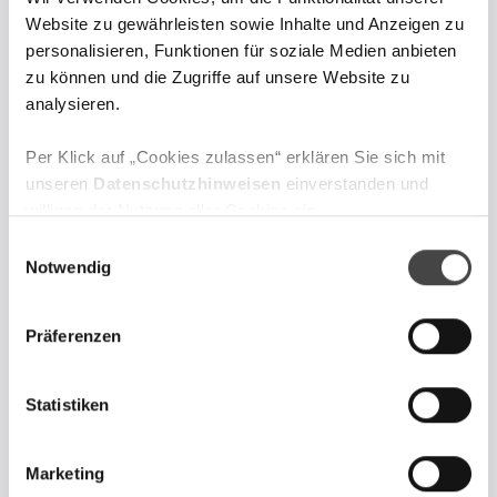
Website zu gewährleisten sowie Inhalte und Anzeigen zu
personalisieren, Funktionen für soziale Medien anbieten
Sebastian Hasenack
zu können und die Zugriffe auf unsere Website zu
analysieren.
Leiter Digitaler Vertrieb und
Marketing
Per Klick auf „Cookies zulassen“ erklären Sie sich mit
unseren
Datenschutzhinweisen
einverstanden und
willigen der Nutzung aller Cookies ein.
Sebastian Hasenack verantwortet den
digitalen Vertrieb & das Marketing der
E
Online-Vermögensverwaltung der DJE
Zum Website Impressum gelangen Sie über
diesen Link
.
Notwendig
i
Kapital AG
n
w
Präferenzen
i
l
l
Statistiken
i
Jetzt anmelden und keine
g
Marketing
News, Podcasts oder
u