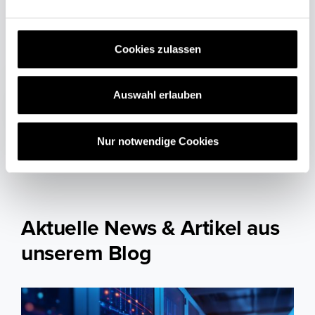
n
Marktberichte mehr
g
verpassen.
s
Cookies zulassen
a
u
s
Auswahl erlauben
w
a
Nur notwendige Cookies
h
l
Aktuelle News & Artikel aus
unserem Blog