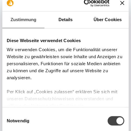
Leiter Digitaler Vertrieb und
Marketing
Zustimmung
Details
Über Cookies
Sebastian Hasenack verantwortet den
digitalen Vertrieb & das Marketing der
Online-Vermögensverwaltung der DJE
Diese Webseite verwendet Cookies
Kapital AG
Wir verwenden Cookies, um die Funktionalität unserer
Website zu gewährleisten sowie Inhalte und Anzeigen zu
personalisieren, Funktionen für soziale Medien anbieten
zu können und die Zugriffe auf unsere Website zu
analysieren.
Jetzt anmelden und keine
Per Klick auf „Cookies zulassen“ erklären Sie sich mit
News, Podcasts oder
unseren
Datenschutzhinweisen
einverstanden und
willigen der Nutzung aller Cookies ein.
Marktberichte mehr
E
verpassen.
Zum Website Impressum gelangen Sie über
diesen Link
.
Notwendig
i
n