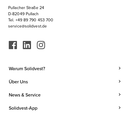
Pullacher Straße 24
D-82049 Pullach
Tel. +49 89 790 453 700
service@solidvest.de
Warum Solidvest?
Geldanlage
Über Uns
Kunde werden
Unternehmen
News & Service
Investmentstrategie
Team
Blog
Investmentprozess
Solidvest-App
Kosten
Podcasts
Anlegen mit Zins
Verantwortung
Termine
Kontakt