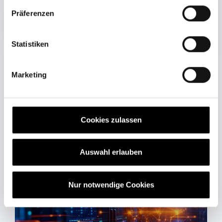
w
Präferenzen
i
l
l
Statistiken
i
g
Marketing
u
n
g
Aktuelle News & Artikel aus
s
Cookies zulassen
unserem Blog
a
u
s
Auswahl erlauben
w
a
Nur notwendige Cookies
h
l