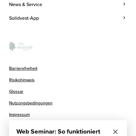
Unternehmen
News & Service
Investmentstrategie
Team
Blog
Investmentprozess
Solidvest-App
Kosten
Podcasts
Anlegen mit Zins
Verantwortung
Termine
Kontakt
Presse
FAQ
Kooperationspartner
Barrierefreiheit
Newsletter
Risikohinweis
Glossar
Nutzungsbedingungen
Impressum
Datenschutz
Web Seminar: So funktioniert