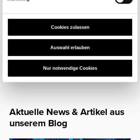
u
News, Podcasts oder
n
g
Marktberichte mehr
s
Cookies zulassen
verpassen.
a
u
s
Auswahl erlauben
w
a
Nur notwendige Cookies
h
l
Aktuelle News & Artikel aus
unserem Blog