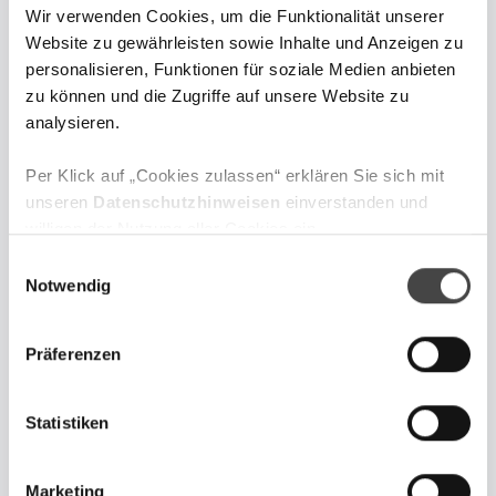
Wir verwenden Cookies, um die Funktionalität unserer
Website zu gewährleisten sowie Inhalte und Anzeigen zu
personalisieren, Funktionen für soziale Medien anbieten
zu können und die Zugriffe auf unsere Website zu
Sebastian Hasenack
analysieren.
Leiter Digitaler Vertrieb und
Marketing
Per Klick auf „Cookies zulassen“ erklären Sie sich mit
unseren
Datenschutzhinweisen
einverstanden und
willigen der Nutzung aller Cookies ein.
Sebastian Hasenack verantwortet den
E
digitalen Vertrieb & das Marketing der
Zum Website Impressum gelangen Sie über
diesen Link
.
Notwendig
i
Online-Vermögensverwaltung der DJE
n
Kapital AG
w
Präferenzen
i
l
l
Statistiken
i
g
Jetzt anmelden und keine
Marketing